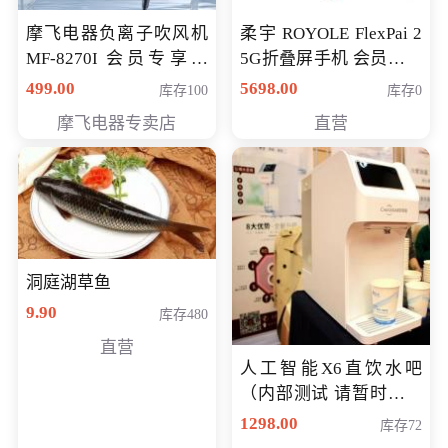
摩飞电器负离子吹风机
柔宇 ROYOLE FlexPai 2
MF-8270I 会员专享价
5G折叠屏手机 会员专享
369元
购买价格 4998元
499.00
5698.00
库存100
库存0
摩飞电器专卖店
直营
洞庭湖草鱼
9.90
库存480
直营
人工智能X6直饮水吧
（内部测试 请暂时不要
购买）
1298.00
库存72