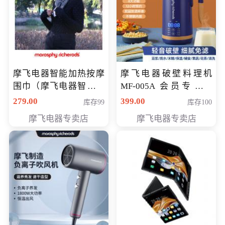
摩飞电器智能加热按摩
摩飞电器破壁料理机
围巾（摩飞电器智能加
MF-005A 会员专享价
热按摩围脖） 会员专享
198元
279.00
399.00
库存99
库存100
价168元
摩飞电器专卖店
摩飞电器专卖店