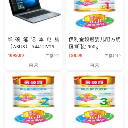
华硕笔记本电脑
伊利金领冠婴儿配方奶
（ASUS）A441UV7500
粉(听装) 900g
顽石（7代i7-7500U 4G
4099.00
198.00
库存999
库存1910
500G GT920MX 独显）
直营
直营
14英寸