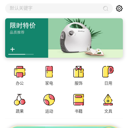
默认关键字
办公
家电
服饰
日用
蔬果
运动
书籍
文具