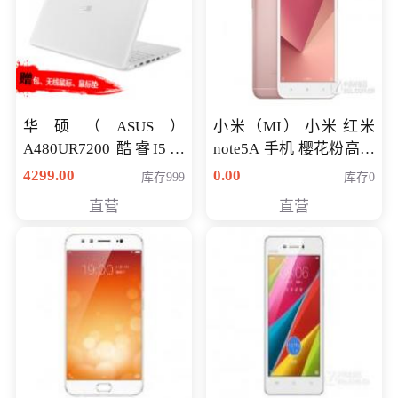
华硕（ASUS）
小米（MI） 小米 红米
A480UR7200 酷睿I5超
note5A 手机 樱花粉高配
薄学生办公游戏独显笔
版 全网通(3G+32G)
4299.00
0.00
库存999
库存0
记本电脑 金色 I5-7200
直营
直营
NV930-2G独