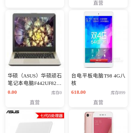
直营
华硕（ASUS）华硕顽石
台电平板电脑T98 4G八
笔记本电脑F442UF8250
核
八代独显轻薄办公商务
0.00
618.00
库存0
库存899
游戏笔记本 火爆推荐
直营
直营