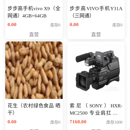
步步高手机vivo X9（全
步步高VIVO手机Y31A
网通）4GB+64GB
（三网通）
0.00
0.00
库存0
库存0
直营
直营
花生（农村绿色食品 晒
索尼（SONY）HXR-
干）
MC2500 专业肩扛式存
储卡全高清摄录一体机
0.00
7168.00
库存0
库存1000
婚庆 直播 团拜会 专业高