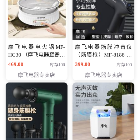
摩飞电器电火锅MF-
摩飞电器筋膜冲击仪
HG30 （摩飞电器鸳鸯锅
（筋膜枪）MF-8188 会
MF-HG30 ） 会员专享价
员专享价268元
469.00
399.00
库存100
库存100
319元
摩飞电器专卖店
摩飞电器专卖店