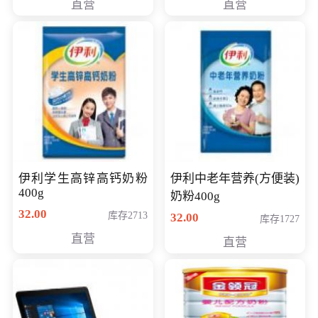
直营
直营
清入门级摄像机
伊利学生高锌高钙奶粉
伊利中老年营养(方便装)
400g
奶粉400g
32.00
库存2713
32.00
库存1727
直营
直营