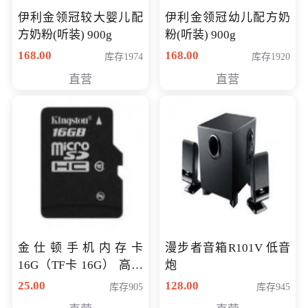
伊利金领冠较大婴儿配
伊利金领冠幼儿配方奶
方奶粉(听装) 900g
粉(听装) 900g
168.00
168.00
库存1974
库存1920
直营
直营
金仕顿手机内存卡
漫步者音箱R101V 低音
16G（TF卡 16G） 高速
炮
卡 CLASS 10
25.00
128.00
库存905
库存945