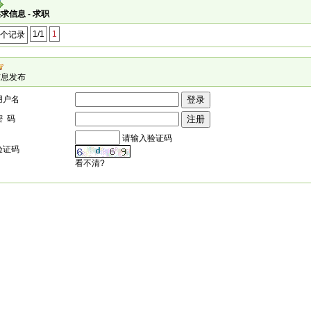
求信息 - 求职
1/1
1
0个记录
信息发布
用户名
密 码
请输入验证码
验证码
看不清?