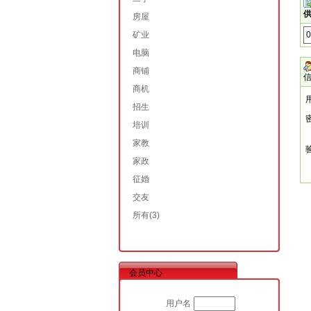
供
房屋
矿业
电脑
商铺
商机
招生
培训
家教
家政
征婚
交友
所有
(3)
会员中心
用户名