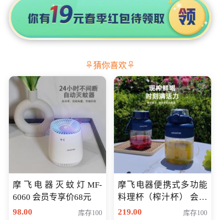
猜你喜欢
摩飞电器灭蚊灯MF-
摩飞电器便携式多功能
6060 会员专享价68元
料理杯（榨汁杯） 会员
专享价118元
98.00
219.00
库存100
库存100