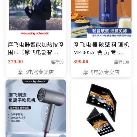
摩飞电器智能加热按摩
摩飞电器破壁料理机
围巾（摩飞电器智能加
MF-005A 会员专享价
热按摩围脖） 会员专享
198元
279.00
399.00
库存99
库存100
价168元
摩飞电器专卖店
摩飞电器专卖店