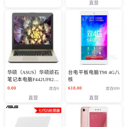
直营
华硕（ASUS）华硕顽石
台电平板电脑T98 4G八
笔记本电脑F442UF8250
核
八代独显轻薄办公商务
0.00
618.00
库存0
库存899
游戏笔记本 火爆推荐
直营
直营