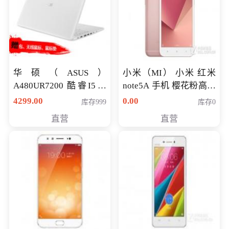
华硕（ASUS）
小米（MI） 小米 红米
A480UR7200 酷睿I5超
note5A 手机 樱花粉高配
薄学生办公游戏独显笔
版 全网通(3G+32G)
4299.00
0.00
库存999
库存0
记本电脑 金色 I5-7200
直营
直营
NV930-2G独