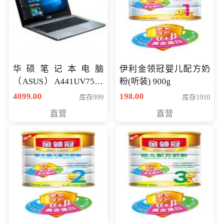
华硕笔记本电脑
伊利金领冠婴儿配方奶
（ASUS）A441UV7500
粉(听装) 900g
顽石（7代i7-7500U 4G
4099.00
198.00
库存999
库存1910
500G GT920MX 独显）
直营
直营
14英寸