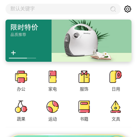
默认关键字
办公
家电
服饰
日用
蔬果
运动
书籍
文具