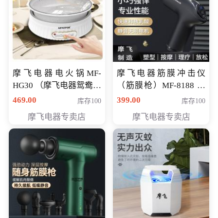
摩飞电器电火锅MF-
摩飞电器筋膜冲击仪
HG30 （摩飞电器鸳鸯锅
（筋膜枪）MF-8188 会
MF-HG30 ） 会员专享价
员专享价268元
469.00
399.00
库存100
库存100
319元
摩飞电器专卖店
摩飞电器专卖店