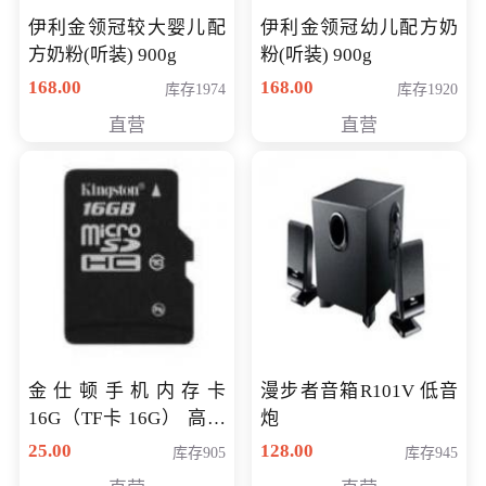
伊利金领冠较大婴儿配
伊利金领冠幼儿配方奶
方奶粉(听装) 900g
粉(听装) 900g
168.00
168.00
库存1974
库存1920
直营
直营
金仕顿手机内存卡
漫步者音箱R101V 低音
16G（TF卡 16G） 高速
炮
卡 CLASS 10
25.00
128.00
库存905
库存945