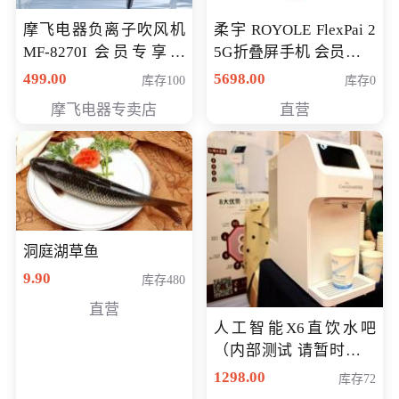
摩飞电器负离子吹风机
柔宇 ROYOLE FlexPai 2
MF-8270I 会员专享价
5G折叠屏手机 会员专享
369元
购买价格 4998元
499.00
5698.00
库存100
库存0
摩飞电器专卖店
直营
洞庭湖草鱼
9.90
库存480
直营
人工智能X6直饮水吧
（内部测试 请暂时不要
购买）
1298.00
库存72