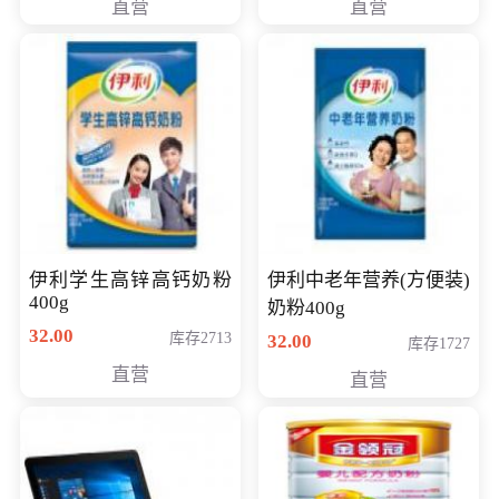
直营
直营
清入门级摄像机
伊利学生高锌高钙奶粉
伊利中老年营养(方便装)
400g
奶粉400g
32.00
库存2713
32.00
库存1727
直营
直营