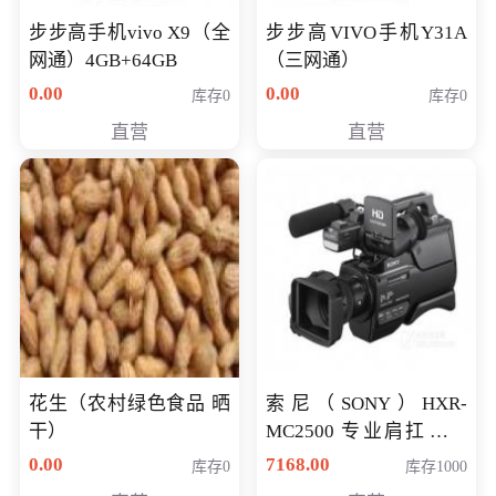
步步高手机vivo X9（全
步步高VIVO手机Y31A
网通）4GB+64GB
（三网通）
0.00
0.00
库存0
库存0
直营
直营
花生（农村绿色食品 晒
索尼（SONY）HXR-
干）
MC2500 专业肩扛式存
储卡全高清摄录一体机
0.00
7168.00
库存0
库存1000
婚庆 直播 团拜会 专业高