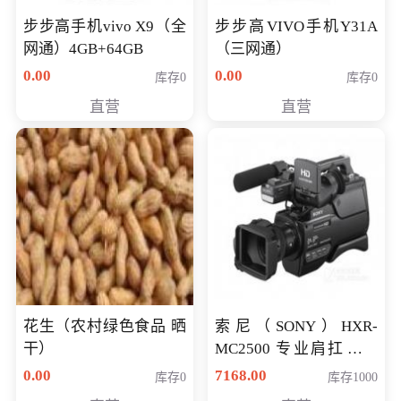
步步高手机vivo X9（全
步步高VIVO手机Y31A
网通）4GB+64GB
（三网通）
0.00
0.00
库存0
库存0
直营
直营
花生（农村绿色食品 晒
索尼（SONY）HXR-
干）
MC2500 专业肩扛式存
储卡全高清摄录一体机
0.00
7168.00
库存0
库存1000
婚庆 直播 团拜会 专业高