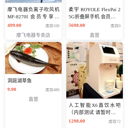
摩飞电器负离子吹风机
柔宇 ROYOLE FlexPai 2
MF-8270I 会员专享价
5G折叠屏手机 会员专享
369元
购买价格 4998元
499.00
5698.00
库存100
库存0
摩飞电器专卖店
直营
洞庭湖草鱼
9.90
库存480
直营
人工智能X6直饮水吧
（内部测试 请暂时不要
购买）
1298.00
库存72