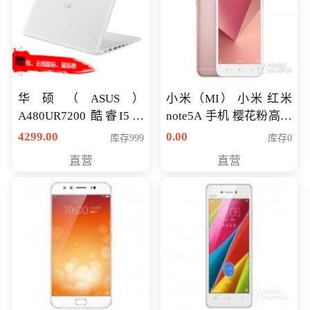
华硕（ASUS）
小米（MI） 小米 红米
A480UR7200 酷睿I5超
note5A 手机 樱花粉高配
薄学生办公游戏独显笔
版 全网通(3G+32G)
4299.00
0.00
库存999
库存0
记本电脑 金色 I5-7200
直营
直营
NV930-2G独