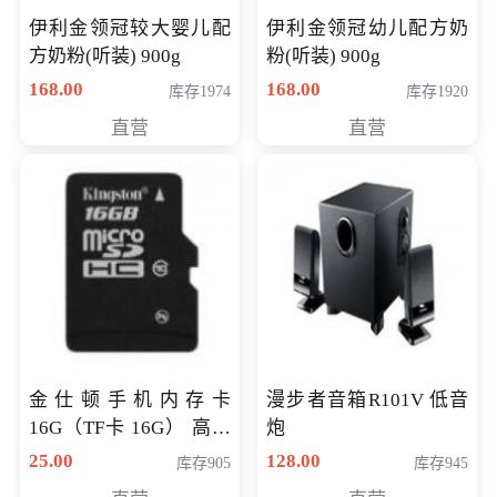
伊利金领冠较大婴儿配
伊利金领冠幼儿配方奶
方奶粉(听装) 900g
粉(听装) 900g
168.00
168.00
库存1974
库存1920
直营
直营
金仕顿手机内存卡
漫步者音箱R101V 低音
16G（TF卡 16G） 高速
炮
卡 CLASS 10
25.00
128.00
库存905
库存945