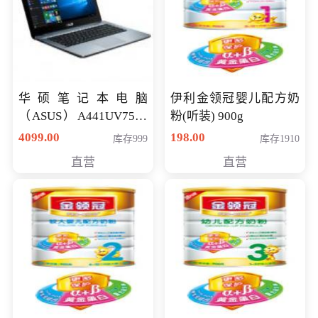
华硕笔记本电脑
伊利金领冠婴儿配方奶
（ASUS）A441UV7500
粉(听装) 900g
顽石（7代i7-7500U 4G
4099.00
198.00
库存999
库存1910
500G GT920MX 独显）
直营
直营
14英寸