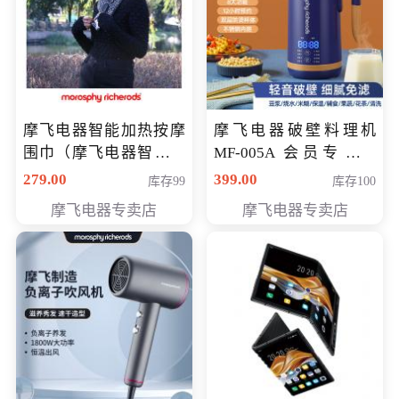
摩飞电器智能加热按摩
摩飞电器破壁料理机
围巾（摩飞电器智能加
MF-005A 会员专享价
热按摩围脖） 会员专享
198元
279.00
399.00
库存99
库存100
价168元
摩飞电器专卖店
摩飞电器专卖店