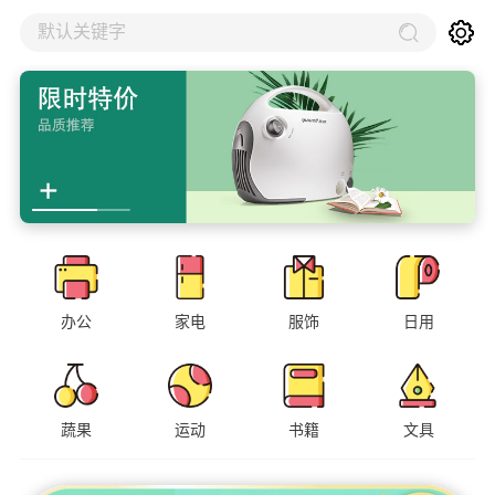
默认关键字
办公
家电
服饰
日用
蔬果
运动
书籍
文具