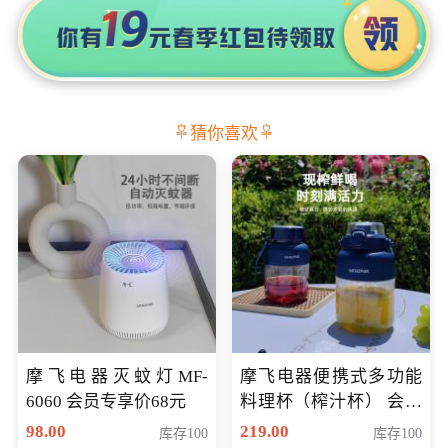
猜你喜欢
摩飞电器灭蚊灯MF-
摩飞电器便携式多功能
6060 会员专享价68元
料理杯（榨汁杯） 会员
专享价118元
98.00
219.00
库存100
库存100