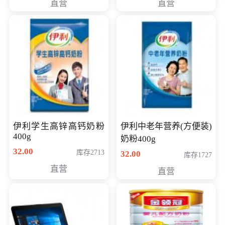
直营
直营
清入门级摄像机
伊利学生高锌高钙奶粉
伊利中老年营养(方便装)
400g
奶粉400g
32.00
库存2713
32.00
库存1727
直营
直营