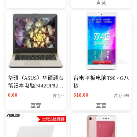
直营
华硕（ASUS）华硕顽石
台电平板电脑T98 4G八
笔记本电脑F442UF8250
核
八代独显轻薄办公商务
0.00
618.00
库存0
库存899
游戏笔记本 火爆推荐
直营
直营