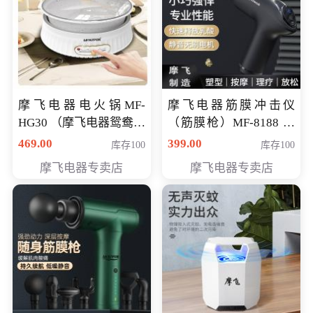
摩飞电器电火锅MF-
摩飞电器筋膜冲击仪
HG30 （摩飞电器鸳鸯锅
（筋膜枪）MF-8188 会
MF-HG30 ） 会员专享价
员专享价268元
469.00
399.00
库存100
库存100
319元
摩飞电器专卖店
摩飞电器专卖店