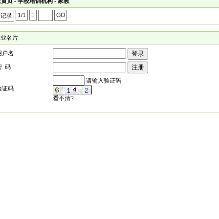
黄页 - 学校培训机构 - 家教
1/1
1
GO
个记录
企业名片
用户名
密 码
请输入验证码
验证码
看不清?