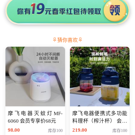
猜你喜欢
摩飞电器灭蚊灯MF-
摩飞电器便携式多功能
6060 会员专享价68元
料理杯（榨汁杯） 会员
专享价118元
98.00
219.00
库存100
库存100