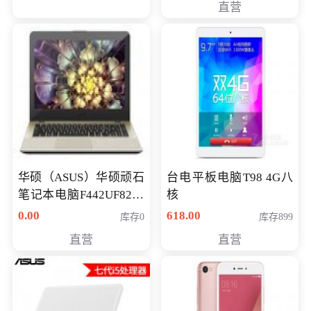
直营
华硕（ASUS）华硕顽石
台电平板电脑T98 4G八
笔记本电脑F442UF8250
核
八代独显轻薄办公商务
0.00
618.00
库存0
库存899
游戏笔记本 火爆推荐
直营
直营