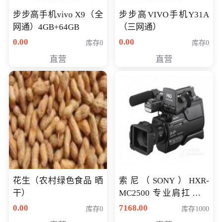
步步高手机vivo X9（全
步步高VIVO手机Y31A
网通）4GB+64GB
（三网通）
0.00
0.00
库存0
库存0
直营
直营
花生（农村绿色食品 晒
索尼（SONY）HXR-
干）
MC2500 专业肩扛式存
储卡全高清摄录一体机
0.00
7168.00
库存0
库存1000
婚庆 直播 团拜会 专业高