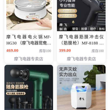
摩飞电器电火锅MF-
摩飞电器筋膜冲击仪
HG30 （摩飞电器鸳鸯锅
（筋膜枪）MF-8188 会
MF-HG30 ） 会员专享价
员专享价268元
469.00
399.00
库存100
库存100
319元
摩飞电器专卖店
摩飞电器专卖店