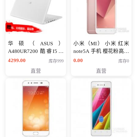
华硕（ASUS）
小米（MI） 小米 红米
A480UR7200 酷睿I5超
note5A 手机 樱花粉高配
薄学生办公游戏独显笔
版 全网通(3G+32G)
4299.00
0.00
库存999
库存0
记本电脑 金色 I5-7200
直营
直营
NV930-2G独