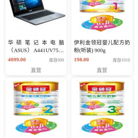
华硕笔记本电脑
伊利金领冠婴儿配方奶
（ASUS）A441UV7500
粉(听装) 900g
顽石（7代i7-7500U 4G
4099.00
198.00
库存999
库存1910
500G GT920MX 独显）
直营
直营
14英寸