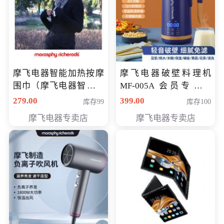
摩飞电器智能加热按摩
摩飞电器破壁料理机
围巾（摩飞电器智能加
MF-005A 会员专享价
热按摩围脖） 会员专享
198元
279.00
399.00
库存99
库存100
价168元
摩飞电器专卖店
摩飞电器专卖店