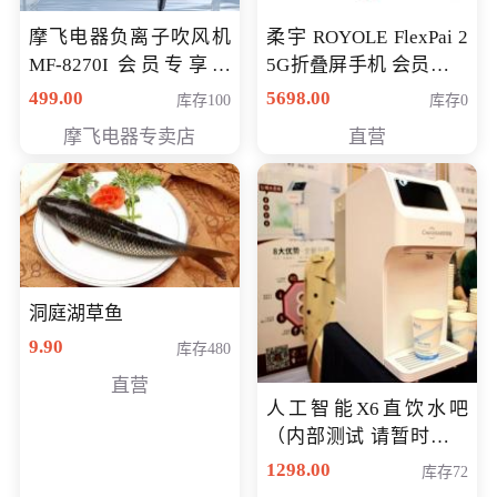
摩飞电器负离子吹风机
柔宇 ROYOLE FlexPai 2
MF-8270I 会员专享价
5G折叠屏手机 会员专享
369元
购买价格 4998元
499.00
5698.00
库存100
库存0
摩飞电器专卖店
直营
洞庭湖草鱼
9.90
库存480
直营
人工智能X6直饮水吧
（内部测试 请暂时不要
购买）
1298.00
库存72