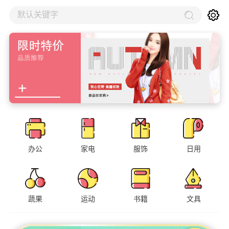
默认关键字
办公
家电
服饰
日用
蔬果
运动
书籍
文具