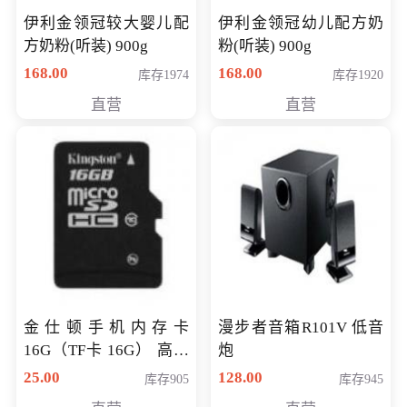
伊利金领冠较大婴儿配
伊利金领冠幼儿配方奶
方奶粉(听装) 900g
粉(听装) 900g
168.00
168.00
库存1974
库存1920
直营
直营
金仕顿手机内存卡
漫步者音箱R101V 低音
16G（TF卡 16G） 高速
炮
卡 CLASS 10
25.00
128.00
库存905
库存945