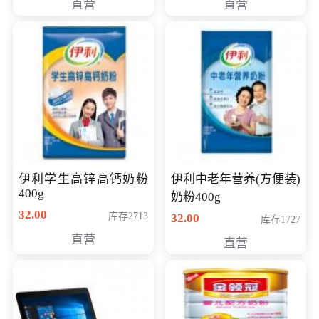
直营
直营
清入门级摄像机
伊利学生高锌高钙奶粉
伊利中老年营养(方便装)
400g
奶粉400g
32.00
库存2713
32.00
库存1727
直营
直营