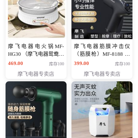
摩飞电器电火锅MF-
摩飞电器筋膜冲击仪
HG30 （摩飞电器鸳鸯锅
（筋膜枪）MF-8188 会
MF-HG30 ） 会员专享价
员专享价268元
469.00
399.00
库存100
库存100
319元
摩飞电器专卖店
摩飞电器专卖店