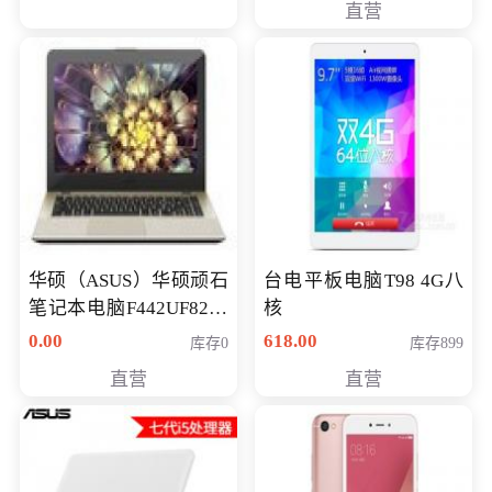
直营
华硕（ASUS）华硕顽石
台电平板电脑T98 4G八
笔记本电脑F442UF8250
核
八代独显轻薄办公商务
0.00
618.00
库存0
库存899
游戏笔记本 火爆推荐
直营
直营