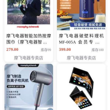
摩飞电器智能加热按摩
摩飞电器破壁料理机
围巾（摩飞电器智能加
MF-005A 会员专享价
热按摩围脖） 会员专享
198元
279.00
399.00
库存99
库存100
价168元
摩飞电器专卖店
摩飞电器专卖店