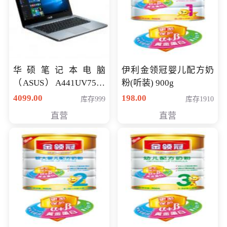
华硕笔记本电脑
伊利金领冠婴儿配方奶
（ASUS）A441UV7500
粉(听装) 900g
顽石（7代i7-7500U 4G
4099.00
198.00
库存999
库存1910
500G GT920MX 独显）
直营
直营
14英寸