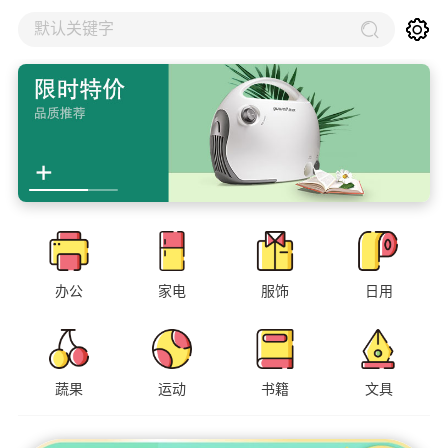
默认关键字
办公
家电
服饰
日用
蔬果
运动
书籍
文具