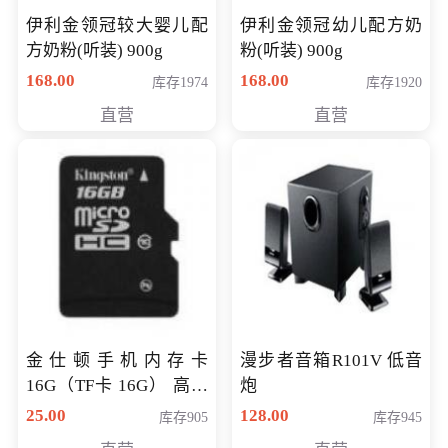
伊利金领冠较大婴儿配
伊利金领冠幼儿配方奶
方奶粉(听装) 900g
粉(听装) 900g
168.00
168.00
库存1974
库存1920
直营
直营
金仕顿手机内存卡
漫步者音箱R101V 低音
16G（TF卡 16G） 高速
炮
卡 CLASS 10
25.00
128.00
库存905
库存945