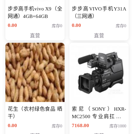
步步高手机vivo X9（全
步步高VIVO手机Y31A
网通）4GB+64GB
（三网通）
0.00
0.00
库存0
库存0
直营
直营
花生（农村绿色食品 晒
索尼（SONY）HXR-
干）
MC2500 专业肩扛式存
储卡全高清摄录一体机
0.00
7168.00
库存0
库存1000
婚庆 直播 团拜会 专业高