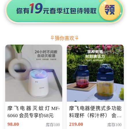
猜你喜欢
摩飞电器灭蚊灯MF-
摩飞电器便携式多功能
6060 会员专享价68元
料理杯（榨汁杯） 会员
专享价118元
98.00
219.00
库存100
库存100