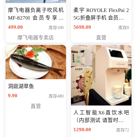
摩飞电器负离子吹风机
柔宇 ROYOLE FlexPai 2
MF-8270I 会员专享价
5G折叠屏手机 会员专享
369元
购买价格 4998元
499.00
5698.00
库存100
库存0
摩飞电器专卖店
直营
洞庭湖草鱼
9.90
库存480
直营
人工智能X6直饮水吧
（内部测试 请暂时不要
购买）
1298.00
库存72