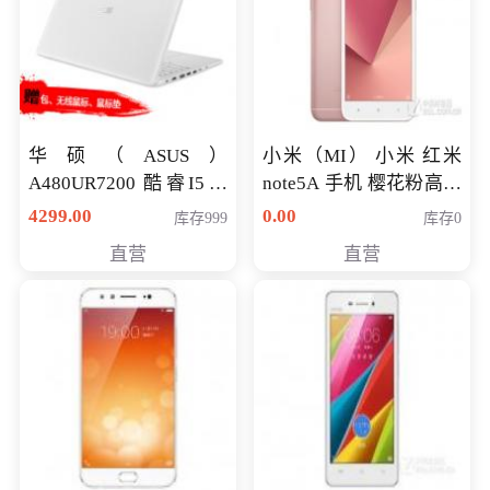
华硕（ASUS）
小米（MI） 小米 红米
A480UR7200 酷睿I5超
note5A 手机 樱花粉高配
薄学生办公游戏独显笔
版 全网通(3G+32G)
4299.00
0.00
库存999
库存0
记本电脑 金色 I5-7200
直营
直营
NV930-2G独