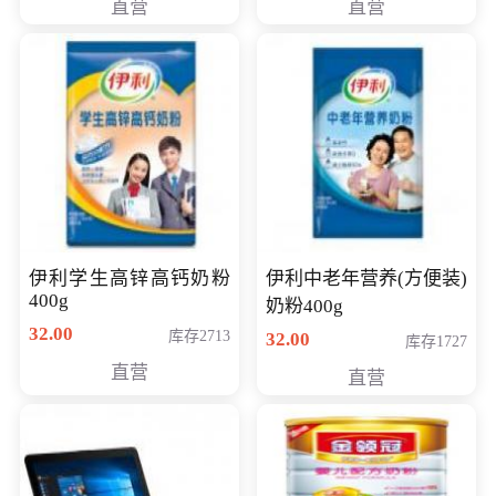
直营
直营
清入门级摄像机
伊利学生高锌高钙奶粉
伊利中老年营养(方便装)
400g
奶粉400g
32.00
库存2713
32.00
库存1727
直营
直营