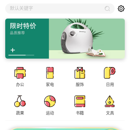
默认关键字
办公
家电
服饰
日用
蔬果
运动
书籍
文具