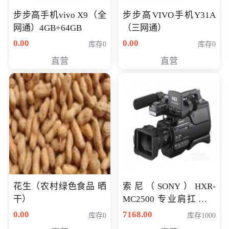
步步高手机vivo X9（全
步步高VIVO手机Y31A
网通）4GB+64GB
（三网通）
0.00
0.00
库存0
库存0
直营
直营
花生（农村绿色食品 晒
索尼（SONY）HXR-
干）
MC2500 专业肩扛式存
储卡全高清摄录一体机
0.00
7168.00
库存0
库存1000
婚庆 直播 团拜会 专业高