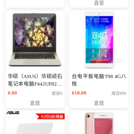
直营
华硕（ASUS）华硕顽石
台电平板电脑T98 4G八
笔记本电脑F442UF8250
核
八代独显轻薄办公商务
0.00
618.00
库存0
库存899
游戏笔记本 火爆推荐
直营
直营