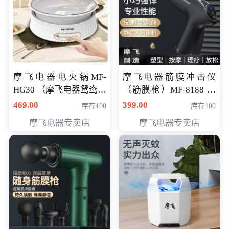
摩飞电器电火锅MF-
摩飞电器筋膜冲击仪
HG30 （摩飞电器鸳鸯锅
（筋膜枪）MF-8188 会
MF-HG30 ） 会员专享价
员专享价268元
469.00
399.00
库存100
库存100
319元
摩飞电器专卖店
摩飞电器专卖店