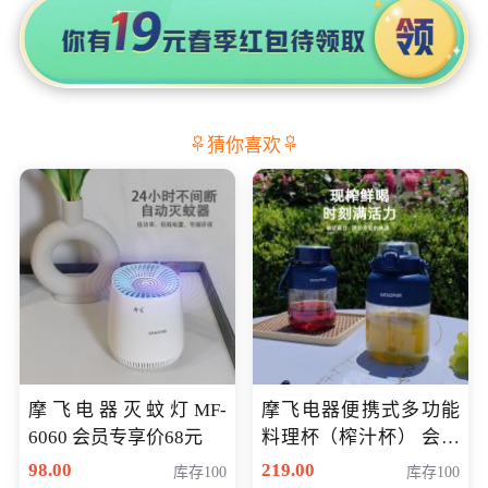
猜你喜欢
摩飞电器灭蚊灯MF-
摩飞电器便携式多功能
6060 会员专享价68元
料理杯（榨汁杯） 会员
专享价118元
98.00
219.00
库存100
库存100