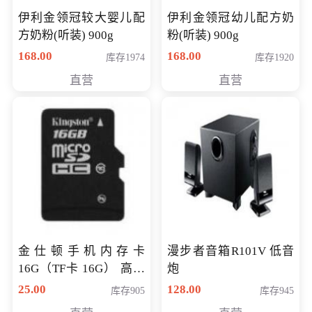
伊利金领冠较大婴儿配
伊利金领冠幼儿配方奶
方奶粉(听装) 900g
粉(听装) 900g
168.00
168.00
库存1974
库存1920
直营
直营
金仕顿手机内存卡
漫步者音箱R101V 低音
16G（TF卡 16G） 高速
炮
卡 CLASS 10
25.00
128.00
库存905
库存945