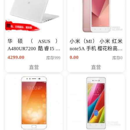
华硕（ASUS）
小米（MI） 小米 红米
A480UR7200 酷睿I5超
note5A 手机 樱花粉高配
薄学生办公游戏独显笔
版 全网通(3G+32G)
4299.00
0.00
库存999
库存0
记本电脑 金色 I5-7200
直营
直营
NV930-2G独