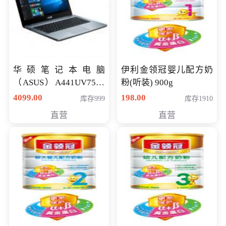
华硕笔记本电脑
伊利金领冠婴儿配方奶
（ASUS）A441UV7500
粉(听装) 900g
顽石（7代i7-7500U 4G
4099.00
198.00
库存999
库存1910
500G GT920MX 独显）
直营
直营
14英寸