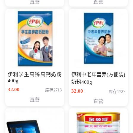
直营
直营
清入门级摄像机
伊利学生高锌高钙奶粉
伊利中老年营养(方便装)
400g
奶粉400g
32.00
库存2713
32.00
库存1727
直营
直营