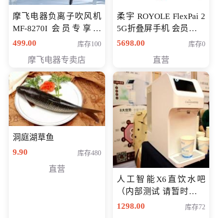
摩飞电器负离子吹风机
柔宇 ROYOLE FlexPai 2
MF-8270I 会员专享价
5G折叠屏手机 会员专享
369元
购买价格 4998元
499.00
5698.00
库存100
库存0
摩飞电器专卖店
直营
洞庭湖草鱼
9.90
库存480
直营
人工智能X6直饮水吧
（内部测试 请暂时不要
购买）
1298.00
库存72