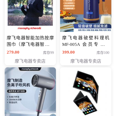
摩飞电器智能加热按摩
摩飞电器破壁料理机
围巾（摩飞电器智能加
MF-005A 会员专享价
热按摩围脖） 会员专享
198元
279.00
399.00
库存99
库存100
价168元
摩飞电器专卖店
摩飞电器专卖店