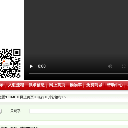
示
入驻流程
供求信息
网上黄页
购物车
免费商城
帮助中心
位置:
HOME
>
网上黄页
>
银行
>
其它银行15
关键字