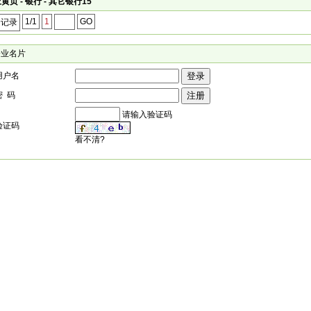
黄页 - 银行 - 其它银行15
1/1
1
GO
个记录
企业名片
用户名
密 码
请输入验证码
验证码
看不清?